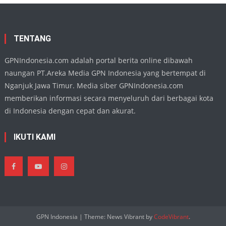
di
TMII,
Wujud
Eksiste
Seni
Daera
TENTANG
di
Kanca
Nasion
GPNIndonesia.com adalah portal berita online dibawah
naungan PT.Areka Media GPN Indonesia yang bertempat di
Nganjuk Jawa Timur. Media siber GPNIndonesia.com
memberikan informasi secara menyeluruh dari berbagai kota
di Indonesia dengan cepat dan akurat.
IKUTI KAMI
GPN Indonesia
|
Theme: News Vibrant by
CodeVibrant
.