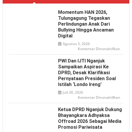
Momentum HAN 2026,
Tulungagung Tegaskan
Perlindungan Anak Dari
Bullying Hingga Ancaman
Digital
Agustus 5, 2026
pada
Komentar Dinonaktifkan
Mome
HAN
2026,
PWI Dan IJTI Nganjuk
Tulun
Tegas
Sampaikan Aspirasi Ke
Perlin
DPRD, Desak Klarifikasi
Anak
dari
Pernyataan Presiden Soal
Bullyin
hingga
Istilah ‘Londo Ireng’
Ancam
Digital
Juli 30, 2026
pada
Komentar Dinonaktifkan
PWI
dan
IJTI
Ketua DPRD Nganjuk Dukung
Nganj
Sampa
Bhayangkara Adhyaksa
Aspiras
Offroad 2026 Sebagai Media
ke
DPRD,
Promosi Pariwisata
Desak