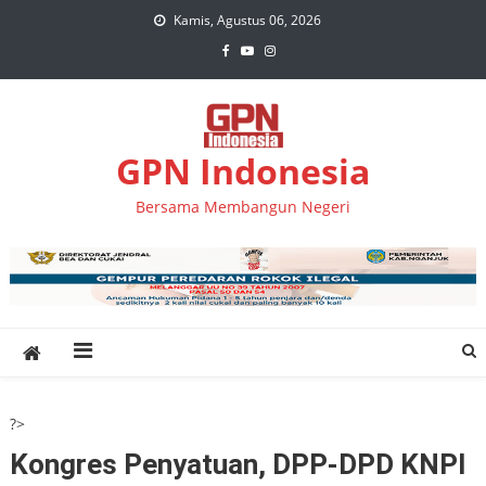
Skip
Kamis, Agustus 06, 2026
to
content
GPN Indonesia
Bersama Membangun Negeri
?>
Kongres Penyatuan, DPP-DPD KNPI