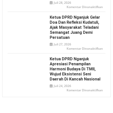
Klarifi
Juli 28, 2026
Pernya
Presid
pada
Komentar Dinonaktifkan
soal
Ketua
Istilah
DPRD
‘Londo
Nganj
Ketua DPRD Nganjuk Gelar
Ireng’
Dukun
Bhaya
Doa Dan Refleksi Kudatuli,
Adhya
Ajak Masyarakat Teladani
Offroa
2026
Semangat Juang Demi
sebaga
Media
Persatuan
Promos
Pariwi
Juli 27, 2026
pada
Komentar Dinonaktifkan
Ketua
DPRD
Nganj
Ketua DPRD Nganjuk
Gelar
Doa
Apresiasi Penampilan
dan
Harmoni Budaya Di TMII,
Refleks
Kudatul
Wujud Eksistensi Seni
Ajak
Masyar
Daerah Di Kancah Nasional
Telada
Seman
Juli 24, 2026
Juang
pada
Komentar Dinonaktifkan
Demi
Ketua
Persat
DPRD
Nganj
Apresia
Penamp
Harmo
Buday