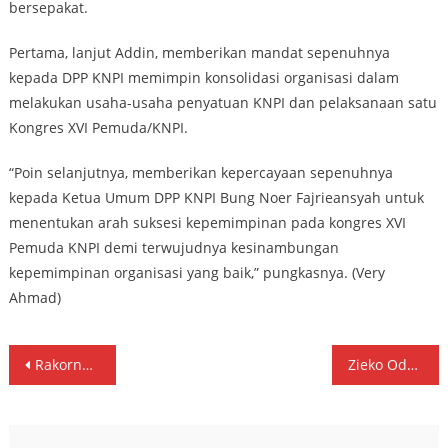
bersepakat.
Pertama, lanjut Addin, memberikan mandat sepenuhnya
kepada DPP KNPI memimpin konsolidasi organisasi dalam
melakukan usaha-usaha penyatuan KNPI dan pelaksanaan satu
Kongres XVI Pemuda/KNPI.
“Poin selanjutnya, memberikan kepercayaan sepenuhnya
kepada Ketua Umum DPP KNPI Bung Noer Fajrieansyah untuk
menentukan arah suksesi kepemimpinan pada kongres XVI
Pemuda KNPI demi terwujudnya kesinambungan
kepemimpinan organisasi yang baik,” pungkasnya. (Very
Ahmad)
Navigasi
Rakornas DPP KNPI Titik Awal Persatuan Pemuda Indonesia
Zieko Odang Ketua OKK DPP KNPI Sejukan Panasnya Forum Musda KNPI NTB
pos