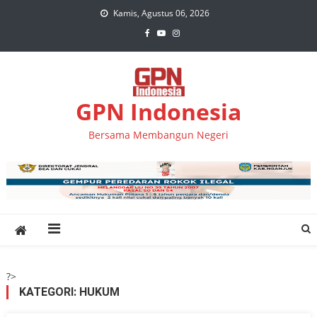
Skip
Kamis, Agustus 06, 2026
to
content
GPN Indonesia
Bersama Membangun Negeri
?>
KATEGORI:
HUKUM