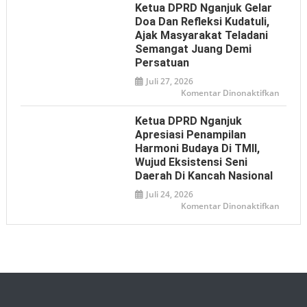
‘Londo
Nganj
Ketua DPRD Nganjuk Gelar
Ireng’
Dukun
Bhaya
Doa Dan Refleksi Kudatuli,
Adhya
Ajak Masyarakat Teladani
Offroa
2026
Semangat Juang Demi
sebaga
Media
Persatuan
Promos
Pariwi
Juli 27, 2026
pada
Komentar Dinonaktifkan
Ketua
DPRD
Nganj
Ketua DPRD Nganjuk
Gelar
Doa
Apresiasi Penampilan
dan
Harmoni Budaya Di TMII,
Refleks
Kudatul
Wujud Eksistensi Seni
Ajak
Masyar
Daerah Di Kancah Nasional
Telada
Seman
Juli 24, 2026
Juang
pada
Komentar Dinonaktifkan
Demi
Ketua
Persat
DPRD
Nganj
Apresia
Penamp
Harmo
Buday
di
TMII,
Wujud
Eksiste
Seni