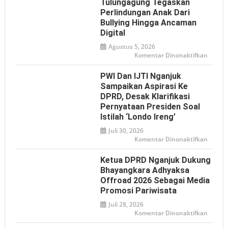
Tulungagung Tegaskan
Perlindungan Anak Dari
Bullying Hingga Ancaman
Digital
Agustus 5, 2026
pada
Komentar Dinonaktifkan
Mome
HAN
2026,
PWI Dan IJTI Nganjuk
Tulun
Tegas
Sampaikan Aspirasi Ke
Perlin
DPRD, Desak Klarifikasi
Anak
dari
Pernyataan Presiden Soal
Bullyin
hingga
Istilah ‘Londo Ireng’
Ancam
Digital
Juli 30, 2026
pada
Komentar Dinonaktifkan
PWI
dan
IJTI
Ketua DPRD Nganjuk Dukung
Nganj
Sampa
Bhayangkara Adhyaksa
Aspiras
Offroad 2026 Sebagai Media
ke
DPRD,
Promosi Pariwisata
Desak
Klarifi
Juli 28, 2026
Pernya
Presid
pada
Komentar Dinonaktifkan
soal
Ketua
Istilah
DPRD