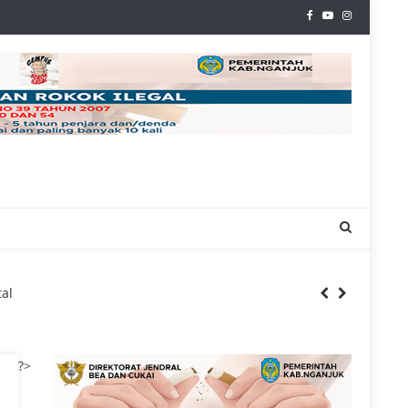
 Kancah Nasional
al
Londo Ireng’
?>