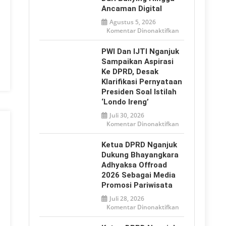
Ancaman Digital
Agustus 5, 2026
pada
Komentar Dinonaktifkan
Momentum
HAN
2026,
PWI Dan IJTI Nganjuk
Tulungagung
Tegaskan
Sampaikan Aspirasi
Perlindungan
Ke DPRD, Desak
Anak
dari
Klarifikasi Pernyataan
Bullying
hingga
Presiden Soal Istilah
Ancaman
‘Londo Ireng’
Digital
Juli 30, 2026
pada
Komentar Dinonaktifkan
PWI
dan
IJTI
Ketua DPRD Nganjuk
Nganjuk
Sampaikan
Dukung Bhayangkara
Aspirasi
Adhyaksa Offroad
ke
DPRD,
2026 Sebagai Media
Desak
Klarifikasi
Promosi Pariwisata
Pernyataan
Presiden
Juli 28, 2026
soal
pada
Komentar Dinonaktifkan
Istilah
Ketua
‘Londo
DPRD
Ireng’
Nganjuk