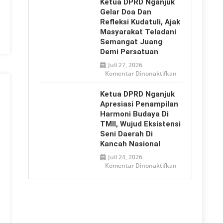
Ketua DPRD Nganjuk
Dukung
Bhayangkara
Gelar Doa Dan
Adhyaksa
Refleksi Kudatuli, Ajak
Offroad
2026
Masyarakat Teladani
sebagai
Media
Semangat Juang
Promosi
Demi Persatuan
Pariwisata
Juli 27, 2026
pada
Komentar Dinonaktifkan
Ketua
DPRD
Nganjuk
Ketua DPRD Nganjuk
Gelar
Doa
Apresiasi Penampilan
dan
Harmoni Budaya Di
Refleksi
Kudatuli,
TMII, Wujud Eksistensi
Ajak
Masyarakat
Seni Daerah Di
Teladani
Kancah Nasional
Semangat
Juang
Demi
Juli 24, 2026
Persatuan
pada
Komentar Dinonaktifkan
Ketua
DPRD
Nganjuk
Apresiasi
Penampilan
Harmoni
Budaya
di
TMII,