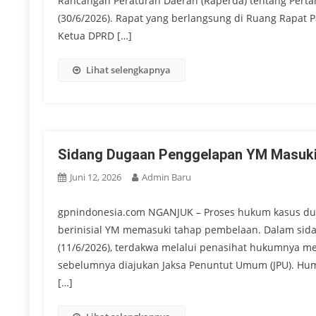
Rancangan Peraturan Daerah (Raperda) tentang Pert
(30/6/2026). Rapat yang berlangsung di Ruang Rapat 
Ketua DPRD […]
Lihat selengkapnya
Sidang Dugaan Penggelapan YM Masuki
Juni 12, 2026
Admin Baru
gpnindonesia.com NGANJUK – Proses hukum kasus dug
berinisial YM memasuki tahap pembelaan. Dalam sidan
(11/6/2026), terdakwa melalui penasihat hukumnya m
sebelumnya diajukan Jaksa Penuntut Umum (JPU). H
[…]