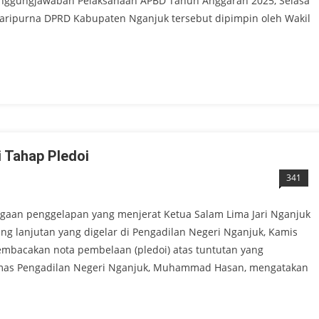
anggungjawaban Pelaksanaan APBD Tahun Anggaran 2025, Selasa
Paripurna DPRD Kabupaten Nganjuk tersebut dipimpin oleh Wakil
 Tahap Pledoi
341
aan penggelapan yang menjerat Ketua Salam Lima Jari Nganjuk
g lanjutan yang digelar di Pengadilan Negeri Nganjuk, Kamis
embacakan nota pembelaan (pledoi) atas tuntutan yang
umas Pengadilan Negeri Nganjuk, Muhammad Hasan, mengatakan