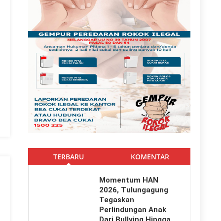
i Persatuan
 Kancah Nasional
al
TERBARU
KOMENTAR
Momentum HAN
2026, Tulungagung
Tegaskan
Perlindungan Anak
Dari Bullying Hingga