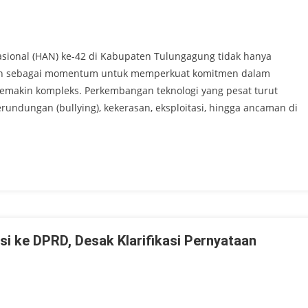
 Refleksi Kudatuli, Ajak Masyarakat Teladani Semangat Juang Dem
ampilan Harmoni Budaya Di TMII, Wujud Eksistensi Seni Daerah Di
sional (HAN) ke-42 di Kabupaten Tulungagung tidak hanya
Tegaskan Perlindungan Anak Dari Bullying Hingga Ancaman Digit
tkan sebagai momentum untuk memperkuat komitmen dalam
semakin kompleks. Perkembangan teknologi yang pesat turut
rundungan (bullying), kekerasan, eksploitasi, hingga ancaman di
i ke DPRD, Desak Klarifikasi Pernyataan