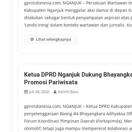
gpnindonesia.com, NGANJUK – Persatuan Wartawan Indon
Kabupaten Nganjuk menggelar aksi damai di depan Ka
dilakukan sebagai bentuk penyampaian aspirasi atas
‘Londo Ireng’ dalam konteks wartawan dan jurnalis. K
Lihat selengkapnya
Ketua DPRD Nganjuk Dukung Bhayangka
Promosi Pariwisata
Juli 28, 2026
Admin Baru
gpnindonesia.com, NGANJUK – Ketua DPRD Kabupaten N
penyelenggaraan Baong #4 Bhayangkara Adhyaksa Offr
Forum Koordinasi Pimpinan Daerah (Forkopimda). Menu
otomotif, tetapi juga mampu mempererat kolaborasi 