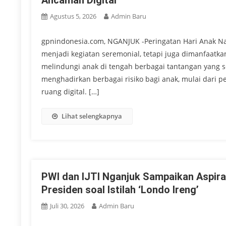
Ancaman Digital
Ketua DPRD Nganjuk Gelar Doa Dan
Agustus 5, 2026
Admin Baru
Ketua DPRD Nganjuk Apresiasi Pen
gpnindonesia.com, NGANJUK -Peringatan Hari Anak Na
Momentum HAN 2026, Tulungagung 
menjadi kegiatan seremonial, tetapi juga dimanfaa
melindungi anak di tengah berbagai tantangan yang 
menghadirkan berbagai risiko bagi anak, mulai dari pe
ruang digital. […]
Lihat selengkapnya
PWI dan IJTI Nganjuk Sampaikan Aspiras
Presiden soal Istilah ‘Londo Ireng’
Juli 30, 2026
Admin Baru