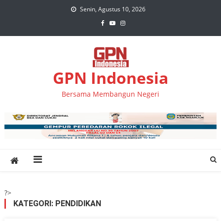
Skip
Senin, Agustus 10, 2026
to
content
GPN Indonesia
Bersama Membangun Negeri
?>
KATEGORI:
PENDIDIKAN