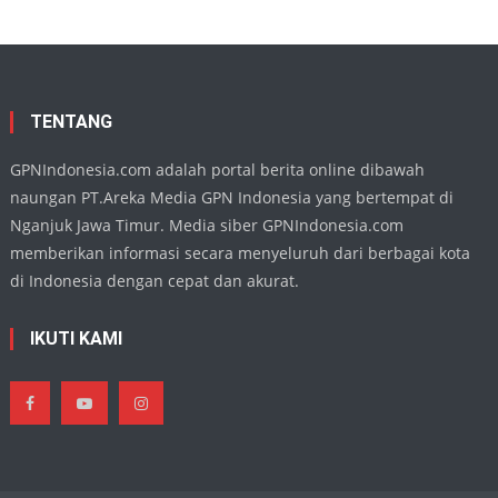
Penamp
Harmo
Buday
di
TMII,
Wujud
Eksiste
Seni
Daera
TENTANG
di
Kanca
Nasion
GPNIndonesia.com adalah portal berita online dibawah
naungan PT.Areka Media GPN Indonesia yang bertempat di
Nganjuk Jawa Timur. Media siber GPNIndonesia.com
memberikan informasi secara menyeluruh dari berbagai kota
di Indonesia dengan cepat dan akurat.
IKUTI KAMI