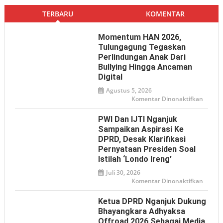
TERBARU
KOMENTAR
Momentum HAN 2026,
Tulungagung Tegaskan
Perlindungan Anak Dari
Bullying Hingga Ancaman
Digital
Agustus 5, 2026
pada
Komentar Dinonaktifkan
Mome
HAN
2026,
PWI Dan IJTI Nganjuk
Tulun
Tegas
Sampaikan Aspirasi Ke
Perlin
DPRD, Desak Klarifikasi
Anak
dari
Pernyataan Presiden Soal
Bullyin
hingga
Istilah ‘Londo Ireng’
Ancam
Digital
Juli 30, 2026
pada
Komentar Dinonaktifkan
PWI
dan
IJTI
Ketua DPRD Nganjuk Dukung
Nganj
Sampa
Bhayangkara Adhyaksa
Aspiras
Offroad 2026 Sebagai Media
ke