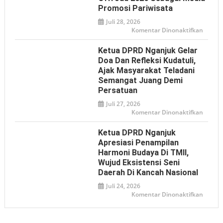
DPRD,
Promosi Pariwisata
Desak
Klarifi
Juli 28, 2026
Pernya
Presid
pada
Komentar Dinonaktifkan
soal
Ketua
Istilah
DPRD
‘Londo
Nganj
Ketua DPRD Nganjuk Gelar
Ireng’
Dukun
Bhaya
Doa Dan Refleksi Kudatuli,
Adhya
Ajak Masyarakat Teladani
Offroa
2026
Semangat Juang Demi
sebaga
Media
Persatuan
Promos
Pariwi
Juli 27, 2026
pada
Komentar Dinonaktifkan
Ketua
DPRD
Nganj
Ketua DPRD Nganjuk
Gelar
Doa
Apresiasi Penampilan
dan
Harmoni Budaya Di TMII,
Refleks
Kudatul
Wujud Eksistensi Seni
Ajak
Masyar
Daerah Di Kancah Nasional
Telada
Seman
Juli 24, 2026
Juang
pada
Komentar Dinonaktifkan
Demi
Ketua
Persat
DPRD
Nganj
Apresia