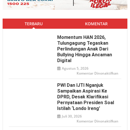
TERBARU
KOMENTAR
Momentum HAN 2026,
Tulungagung Tegaskan
Perlindungan Anak Dari
Bullying Hingga Ancaman
Digital
Agustus 5, 2026
pada
Komentar Dinonaktifkan
Mome
HAN
2026,
PWI Dan IJTI Nganjuk
Tulun
Tegas
Sampaikan Aspirasi Ke
Perlin
DPRD, Desak Klarifikasi
Anak
dari
Pernyataan Presiden Soal
Bullyin
hingga
Istilah ‘Londo Ireng’
Ancam
Digital
Juli 30, 2026
pada
Komentar Dinonaktifkan
PWI
dan