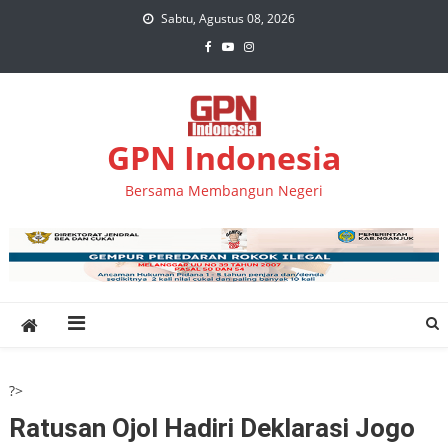
Skip
Sabtu, Agustus 08, 2026
to
content
GPN Indonesia
Bersama Membangun Negeri
?>
Ratusan Ojol Hadiri Deklarasi Jogo