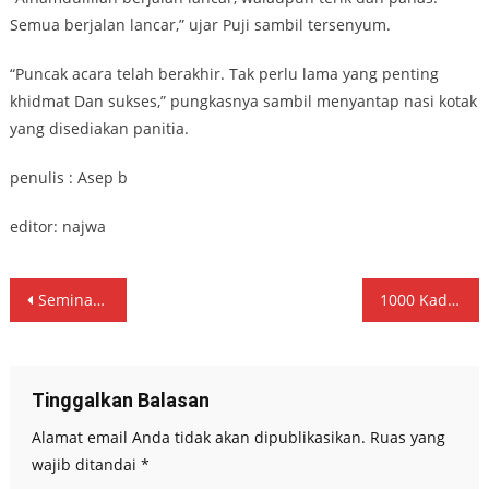
Semua berjalan lancar,” ujar Puji sambil tersenyum.
“Puncak acara telah berakhir. Tak perlu lama yang penting
khidmat Dan sukses,” pungkasnya sambil menyantap nasi kotak
yang disediakan panitia.
penulis : Asep b
editor: najwa
Navigasi
Seminar Pengusulan Marsinah Jadi Pahlawan Nasional. Gus Ipul: Marsinah adalah Cermin Keberanian dan Keadilan Sosial.
1000 Kader Ansor, Banser, rijalul ansor dan Himasal Siap jaga Kyai
pos
Tinggalkan Balasan
Alamat email Anda tidak akan dipublikasikan.
Ruas yang
wajib ditandai
*