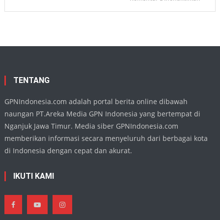
Ketua
Persat
DPRD
Nganj
Apresia
Penamp
Harmo
Buday
di
TMII,
Wujud
Eksiste
Seni
Daera
TENTANG
di
Kanca
Nasion
GPNIndonesia.com adalah portal berita online dibawah
naungan PT.Areka Media GPN Indonesia yang bertempat di
Nganjuk Jawa Timur. Media siber GPNIndonesia.com
memberikan informasi secara menyeluruh dari berbagai kota
di Indonesia dengan cepat dan akurat.
IKUTI KAMI