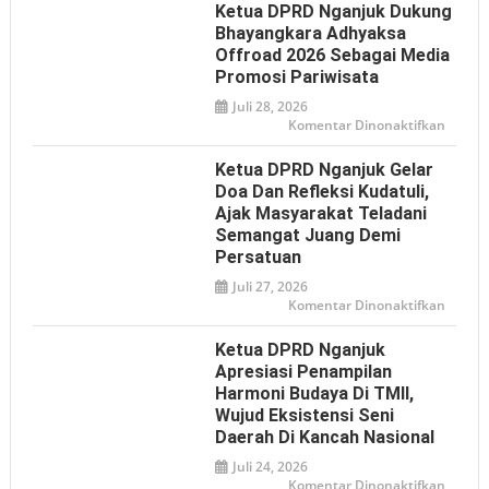
IJTI
Ketua DPRD Nganjuk Dukung
Nganj
Sampa
Bhayangkara Adhyaksa
Aspiras
Offroad 2026 Sebagai Media
ke
DPRD,
Promosi Pariwisata
Desak
Klarifi
Juli 28, 2026
Pernya
Presid
pada
Komentar Dinonaktifkan
soal
Ketua
Istilah
DPRD
‘Londo
Nganj
Ketua DPRD Nganjuk Gelar
Ireng’
Dukun
Bhaya
Doa Dan Refleksi Kudatuli,
Adhya
Ajak Masyarakat Teladani
Offroa
2026
Semangat Juang Demi
sebaga
Media
Persatuan
Promos
Pariwi
Juli 27, 2026
pada
Komentar Dinonaktifkan
Ketua
DPRD
Nganj
Ketua DPRD Nganjuk
Gelar
Doa
Apresiasi Penampilan
dan
Harmoni Budaya Di TMII,
Refleks
Kudatul
Wujud Eksistensi Seni
Ajak
Masyar
Daerah Di Kancah Nasional
Telada
Seman
Juli 24, 2026
Juang
pada
Komentar Dinonaktifkan
Demi