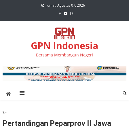
Skip
Jumat, Agustus 07, 2026
to
content
GPN Indonesia
Bersama Membangun Negeri
?>
Pertandingan Peparprov II Jawa