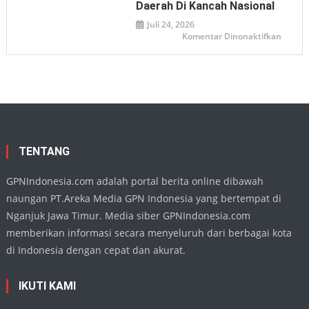
Masyar
Daerah Di Kancah Nasional
Telada
Seman
Juli 24, 2026
Juang
pada
Komentar Dinonaktifkan
Demi
Ketua
Persat
DPRD
Nganj
Apresia
Penamp
Harmo
Buday
di
TMII,
Wujud
Eksiste
Seni
Daera
TENTANG
di
Kanca
Nasion
GPNIndonesia.com adalah portal berita online dibawah
naungan PT.Areka Media GPN Indonesia yang bertempat di
Nganjuk Jawa Timur. Media siber GPNIndonesia.com
memberikan informasi secara menyeluruh dari berbagai kota
di Indonesia dengan cepat dan akurat.
IKUTI KAMI