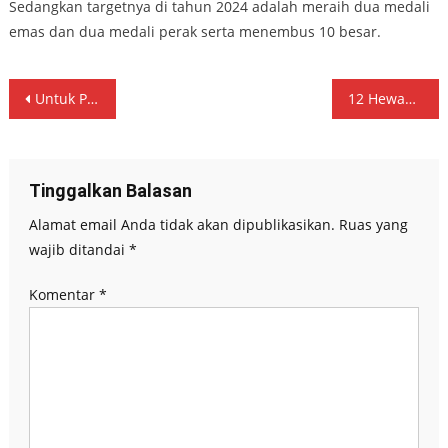
Sedangkan targetnya di tahun 2024 adalah meraih dua medali
emas dan dua medali perak serta menembus 10 besar.
Navigasi
Untuk Permudah Pelayanan Masyarakat Pemkab Tulungagung Luncurkan Aplikasi Si-Trust
12 Hewan Kurban Disembelih Nganjuk Peduli Untuk Dibagikan Masyarakat Kurang Mampu.
pos
Tinggalkan Balasan
Alamat email Anda tidak akan dipublikasikan.
Ruas yang
wajib ditandai
*
Komentar
*