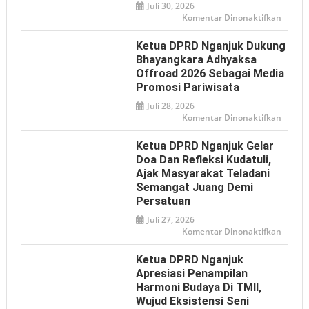
Digital
Juli 30, 2026
pada
Komentar Dinonaktifkan
PWI
dan
IJTI
Ketua DPRD Nganjuk Dukung
Nganj
Sampa
Bhayangkara Adhyaksa
Aspiras
Offroad 2026 Sebagai Media
ke
DPRD,
Promosi Pariwisata
Desak
Klarifi
Juli 28, 2026
Pernya
Presid
pada
Komentar Dinonaktifkan
soal
Ketua
Istilah
DPRD
‘Londo
Nganj
Ketua DPRD Nganjuk Gelar
Ireng’
Dukun
Bhaya
Doa Dan Refleksi Kudatuli,
Adhya
Ajak Masyarakat Teladani
Offroa
2026
Semangat Juang Demi
sebaga
Media
Persatuan
Promos
Pariwi
Juli 27, 2026
pada
Komentar Dinonaktifkan
Ketua
DPRD
Nganj
Ketua DPRD Nganjuk
Gelar
Doa
Apresiasi Penampilan
dan
Harmoni Budaya Di TMII,
Refleks
Kudatul
Wujud Eksistensi Seni
Ajak