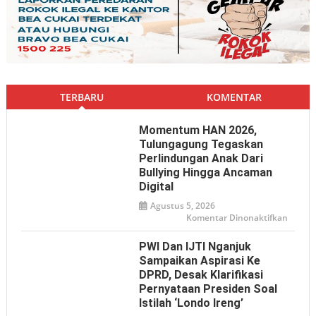
TERBARU
KOMENTAR
Momentum HAN 2026,
Tulungagung Tegaskan
Perlindungan Anak Dari
Bullying Hingga Ancaman
Digital
Agustus 5, 2026
pada
Komentar Dinonaktifkan
Mome
HAN
2026,
PWI Dan IJTI Nganjuk
Tulun
Tegas
Sampaikan Aspirasi Ke
Perlin
DPRD, Desak Klarifikasi
Anak
dari
Pernyataan Presiden Soal
Bullyin
hingga
Istilah ‘Londo Ireng’
Ancam