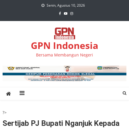
Skip
Senin, Agustus 10, 2026
to
content
GPN Indonesia
Bersama Membangun Negeri
?>
Sertijab PJ Bupati Nganjuk Kepada