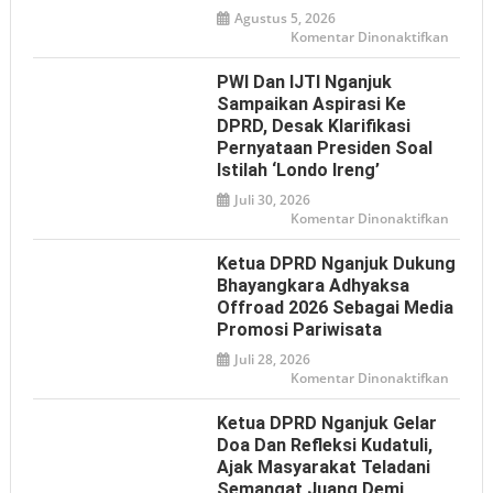
Agustus 5, 2026
pada
Komentar Dinonaktifkan
Mome
HAN
2026,
PWI Dan IJTI Nganjuk
Tulun
Tegas
Sampaikan Aspirasi Ke
Perlin
DPRD, Desak Klarifikasi
Anak
dari
Pernyataan Presiden Soal
Bullyin
hingga
Istilah ‘Londo Ireng’
Ancam
Digital
Juli 30, 2026
pada
Komentar Dinonaktifkan
PWI
dan
IJTI
Ketua DPRD Nganjuk Dukung
Nganj
Sampa
Bhayangkara Adhyaksa
Aspiras
Offroad 2026 Sebagai Media
ke
DPRD,
Promosi Pariwisata
Desak
Klarifi
Juli 28, 2026
Pernya
Presid
pada
Komentar Dinonaktifkan
soal
Ketua
Istilah
DPRD
‘Londo
Nganj
Ketua DPRD Nganjuk Gelar
Ireng’
Dukun
Bhaya
Doa Dan Refleksi Kudatuli,
Adhya
Ajak Masyarakat Teladani
Offroa
2026
Semangat Juang Demi