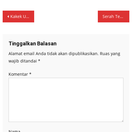
Navigasi
Kakek Usia 72 Tahun Ditangkap Polisi Karena Togel
Serah Terima Jabatan PJ Bupati Kabupaten Tulungagung terhadap Bupati dan Wakil Bupati Kabupaten Tulungagung Terpilih.
pos
Tinggalkan Balasan
Alamat email Anda tidak akan dipublikasikan.
Ruas yang
wajib ditandai
*
Komentar
*
Nama