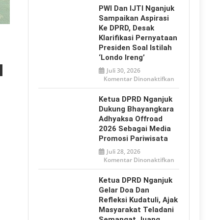
2026,
PWI Dan IJTI Nganjuk
Tulungagung
Tegaskan
Sampaikan Aspirasi
Perlindungan
Ke DPRD, Desak
Anak
dari
Klarifikasi Pernyataan
Bullying
hingga
Presiden Soal Istilah
Ancaman
‘Londo Ireng’
Digital
Juli 30, 2026
pada
Komentar Dinonaktifkan
PWI
dan
IJTI
Ketua DPRD Nganjuk
Nganjuk
Sampaikan
Dukung Bhayangkara
Aspirasi
Adhyaksa Offroad
ke
DPRD,
2026 Sebagai Media
Desak
Klarifikasi
Promosi Pariwisata
Pernyataan
Presiden
Juli 28, 2026
soal
pada
Komentar Dinonaktifkan
Istilah
Ketua
‘Londo
DPRD
Ireng’
Nganjuk
Ketua DPRD Nganjuk
Dukung
Bhayangkara
Gelar Doa Dan
Adhyaksa
Refleksi Kudatuli, Ajak
Offroad
2026
Masyarakat Teladani
sebagai
Media
Semangat Juang