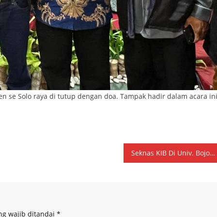
n se Solo raya di tutup dengan doa. Tampak hadir dalam acara in
.
Seknas KIB Di Univ. Bojonegoro : Cawapres Untuk Anak Presiden ‘Abuse Of Power’
ng wajib ditandai
*