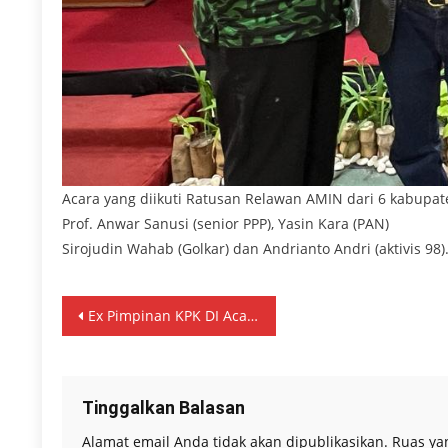
Acara yang diikuti Ratusan Relawan AMIN dari 6 kabupate
Prof. Anwar Sanusi (senior PPP), Yasin Kara (PAN)
Sirojudin Wahab (Golkar) dan Andrianto Andri (aktivis 98)
Navigasi
Ex Pimpinan KPK DI Acara KIB Bareng UMM Sebut KPK Era Firly Nir Integritas
pos
Tinggalkan Balasan
Alamat email Anda tidak akan dipublikasikan.
Ruas ya