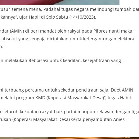
i gusur semena mena. Padahal tugas negara melindungi tumpah da
nnya”, ujar Habil di Solo Sabtu (14/10/2023).
dar (AMIN) di beri mandat oleh rakyat pada Pilpres nanti maka
solut yang sengaja diciptakan untuk ketergantungan elektoral
h.
n melakukan Reboisasi untuk keadilan, kesejahtraan yang
 ini terbuang percuma untuk sekedar pencitraan saja. Duet AMIN
melalui program KMD (Koperasi Masyarakat Desa)”, tegas Habil.
 seluruh kekuatan rakyat baik partai maupun relawan dengan tig
ukan (Koperasi Masyarakat Desa) serta penyambutan Anies