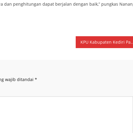
 dan penghitungan dapat berjalan dengan baik,” pungkas Nanan
KPU Kabupaten Kediri Pastikan Ribuan TPS Siap Gelar Pemungutan da
ng wajib ditandai
*