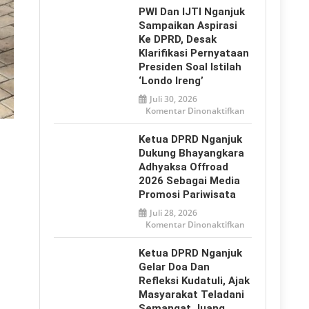
2026,
PWI Dan IJTI Nganjuk
Tulungagung
Tegaskan
Sampaikan Aspirasi
Perlindungan
Ke DPRD, Desak
Anak
dari
Klarifikasi Pernyataan
Bullying
hingga
Presiden Soal Istilah
Ancaman
‘Londo Ireng’
Digital
Juli 30, 2026
pada
Komentar Dinonaktifkan
PWI
dan
IJTI
Ketua DPRD Nganjuk
Nganjuk
Sampaikan
Dukung Bhayangkara
Aspirasi
Adhyaksa Offroad
ke
DPRD,
2026 Sebagai Media
Desak
Klarifikasi
Promosi Pariwisata
Pernyataan
Presiden
Juli 28, 2026
soal
pada
Komentar Dinonaktifkan
Istilah
Ketua
‘Londo
DPRD
Ireng’
Nganjuk
Ketua DPRD Nganjuk
Dukung
Bhayangkara
Gelar Doa Dan
Adhyaksa
Refleksi Kudatuli, Ajak
Offroad
2026
Masyarakat Teladani
sebagai
Media
Semangat Juang