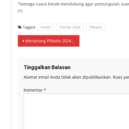
“Semoga cuaca besok mendukung agar pemungutan suara
(*)
Tagged
Kediri
Pemilu 2024
Pilkada
Navigasi
Menjelang Pilkada 2024,KPU Kota Kediri Kirimkan Surat Suara Ke PPS Serta Musnahkan Kelebihan Surat Suara dan Surat Suara Rusak
pos
Tinggalkan Balasan
Alamat email Anda tidak akan dipublikasikan.
Ruas ya
Komentar
*