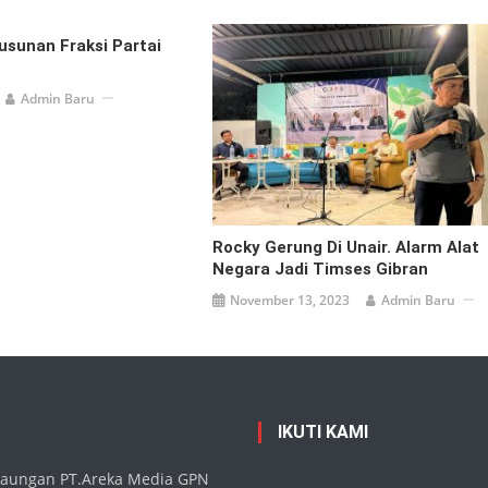
sunan Fraksi Partai
Admin Baru
Rocky Gerung Di Unair. Alarm Alat
Negara Jadi Timses Gibran
November 13, 2023
Admin Baru
IKUTI KAMI
 naungan PT.Areka Media GPN