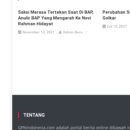
Saksi Merasa Tertekan Saat Di BAP,
Perubahan Su
Anulir BAP Yang Mengarah Ke Novi
Golkar
Rahman Hidayat
Juli 15, 2021
November 13, 2021
Admin Baru
TENTANG
GPNIndonesia.com adalah portal berita online dibawah