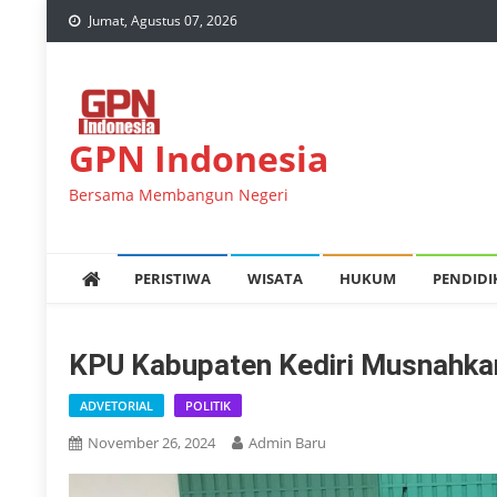
Skip
Jumat, Agustus 07, 2026
to
content
GPN Indonesia
Bersama Membangun Negeri
PERISTIWA
WISATA
HUKUM
PENDID
KPU Kabupaten Kediri Musnahkan
ADVETORIAL
POLITIK
November 26, 2024
Admin Baru