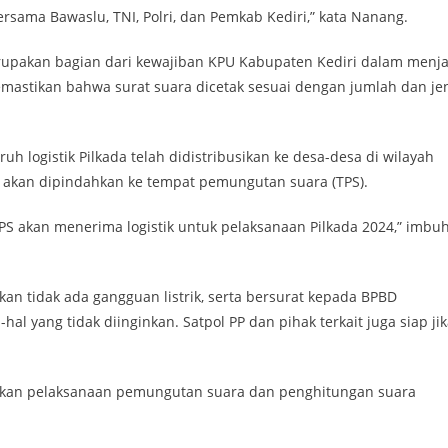
sama Bawaslu, TNI, Polri, dan Pemkab Kediri,” kata Nanang.
pakan bagian dari kewajiban KPU Kabupaten Kediri dalam menj
emastikan bahwa surat suara dicetak sesuai dengan jumlah dan je
h logistik Pilkada telah didistribusikan ke desa-desa di wilayah
 akan dipindahkan ke tempat pemungutan suara (TPS).
PS akan menerima logistik untuk pelaksanaan Pilkada 2024,” imbu
an tidak ada gangguan listrik, serta bersurat kepada BPBD
hal yang tidak diinginkan. Satpol PP dan pihak terkait juga siap ji
tikan pelaksanaan pemungutan suara dan penghitungan suara