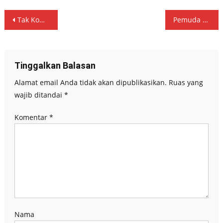
Navigasi
Tak Kompeten. LPJ Desak Anies Copot Dirut TransJakarta
Pemuda Muslim Sebut ‘Puan’ Tolak Lobi Politik Tunda Pemilu 2024
pos
Tinggalkan Balasan
Alamat email Anda tidak akan dipublikasikan.
Ruas yang
wajib ditandai
*
Komentar
*
Nama