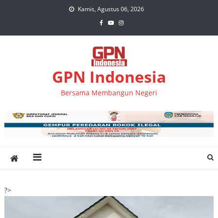
Skip
Kamis, Agustus 06, 2026
to
content
GPN Indonesia
Bersama Membangun Negeri
?>