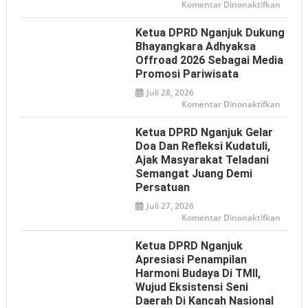
pada
Komentar Dinonaktifkan
PWI
dan
IJTI
Ketua DPRD Nganjuk Dukung
Nganj
Sampa
Bhayangkara Adhyaksa
Aspiras
Offroad 2026 Sebagai Media
ke
DPRD,
Promosi Pariwisata
Desak
Klarifi
Juli 28, 2026
Pernya
Presid
pada
Komentar Dinonaktifkan
soal
Ketua
Istilah
DPRD
‘Londo
Nganj
Ketua DPRD Nganjuk Gelar
Ireng’
Dukun
Bhaya
Doa Dan Refleksi Kudatuli,
Adhya
Ajak Masyarakat Teladani
Offroa
2026
Semangat Juang Demi
sebaga
Media
Persatuan
Promos
Pariwi
Juli 27, 2026
pada
Komentar Dinonaktifkan
Ketua
DPRD
Nganj
Ketua DPRD Nganjuk
Gelar
Doa
Apresiasi Penampilan
dan
Harmoni Budaya Di TMII,
Refleks
Kudatul
Wujud Eksistensi Seni
Ajak
Masyar
Daerah Di Kancah Nasional
Telada