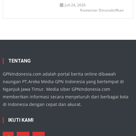
Seman
Juli 24, 2026
Juang
pada
Komentar Dinonaktifkan
Demi
Ketua
Persat
DPRD
Nganj
Apresia
Penamp
Harmo
Buday
di
TMII,
Wujud
Eksiste
Seni
Daera
TENTANG
di
Kanca
Nasion
GPNIndonesia.com adalah portal berita online dibawah
naungan PT.Areka Media GPN Indonesia yang bertempat di
Nganjuk Jawa Timur. Media siber GPNIndonesia.com
memberikan informasi secara menyeluruh dari berbagai kota
di Indonesia dengan cepat dan akurat.
IKUTI KAMI