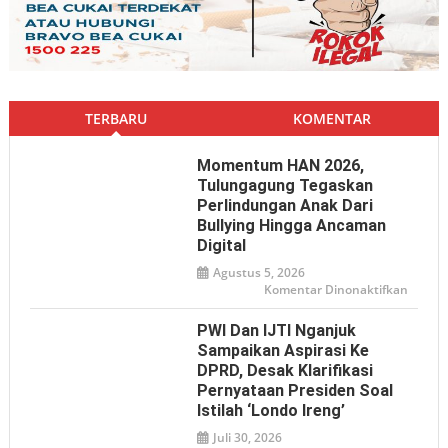
TERBARU
KOMENTAR
Momentum HAN 2026,
Tulungagung Tegaskan
Perlindungan Anak Dari
Bullying Hingga Ancaman
Digital
Agustus 5, 2026
pada
Komentar Dinonaktifkan
Mome
HAN
2026,
PWI Dan IJTI Nganjuk
Tulun
Tegas
Sampaikan Aspirasi Ke
Perlin
DPRD, Desak Klarifikasi
Anak
dari
Pernyataan Presiden Soal
Bullyin
hingga
Istilah ‘Londo Ireng’
Ancam
Digital
Juli 30, 2026