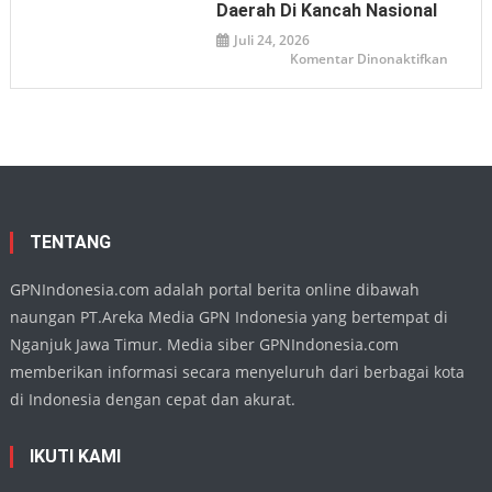
Masyar
Daerah Di Kancah Nasional
Telada
Seman
Juli 24, 2026
Juang
pada
Komentar Dinonaktifkan
Demi
Ketua
Persat
DPRD
Nganj
Apresia
Penamp
Harmo
Buday
di
TMII,
Wujud
Eksiste
Seni
Daera
TENTANG
di
Kanca
Nasion
GPNIndonesia.com adalah portal berita online dibawah
naungan PT.Areka Media GPN Indonesia yang bertempat di
Nganjuk Jawa Timur. Media siber GPNIndonesia.com
memberikan informasi secara menyeluruh dari berbagai kota
di Indonesia dengan cepat dan akurat.
IKUTI KAMI