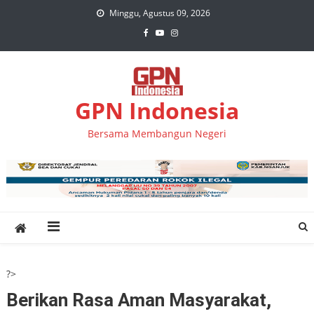
Skip
Minggu, Agustus 09, 2026
to
content
GPN Indonesia
Bersama Membangun Negeri
?>
Berikan Rasa Aman Masyarakat,