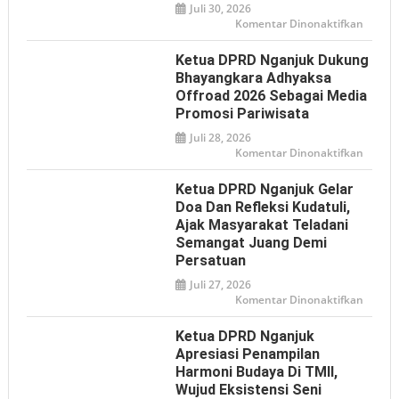
Digital
Juli 30, 2026
pada
Komentar Dinonaktifkan
PWI
dan
IJTI
Ketua DPRD Nganjuk Dukung
Nganj
Sampa
Bhayangkara Adhyaksa
Aspiras
Offroad 2026 Sebagai Media
ke
DPRD,
Promosi Pariwisata
Desak
Klarifi
Juli 28, 2026
Pernya
Presid
pada
Komentar Dinonaktifkan
soal
Ketua
Istilah
DPRD
‘Londo
Nganj
Ketua DPRD Nganjuk Gelar
Ireng’
Dukun
Bhaya
Doa Dan Refleksi Kudatuli,
Adhya
Ajak Masyarakat Teladani
Offroa
2026
Semangat Juang Demi
sebaga
Media
Persatuan
Promos
Pariwi
Juli 27, 2026
pada
Komentar Dinonaktifkan
Ketua
DPRD
Nganj
Ketua DPRD Nganjuk
Gelar
Doa
Apresiasi Penampilan
dan
Harmoni Budaya Di TMII,
Refleks
Kudatul
Wujud Eksistensi Seni
Ajak