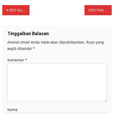
Navigasi
DPD Nasdem Nganjuk Daftarkan Bacaleg Ke KPU. Hadirkan Kesenian Tradisional Wujud ikut Melestarikan
DPD PAN Nganjuk Serahkan 50 Bacaleg ke KPU Kabupaten Nganjuk
pos
Tinggalkan Balasan
Alamat email Anda tidak akan dipublikasikan.
Ruas yang
wajib ditandai
*
Komentar
*
Nama