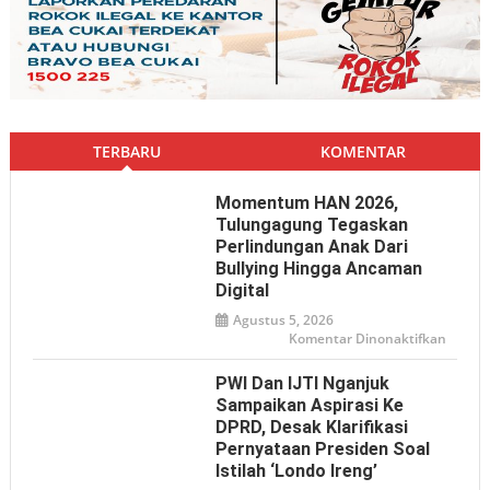
TERBARU
KOMENTAR
Momentum HAN 2026,
Tulungagung Tegaskan
Perlindungan Anak Dari
Bullying Hingga Ancaman
Digital
Agustus 5, 2026
pada
Komentar Dinonaktifkan
Mome
HAN
2026,
PWI Dan IJTI Nganjuk
Tulun
Tegas
Sampaikan Aspirasi Ke
Perlin
DPRD, Desak Klarifikasi
Anak
dari
Pernyataan Presiden Soal
Bullyin
hingga
Istilah ‘Londo Ireng’
Ancam