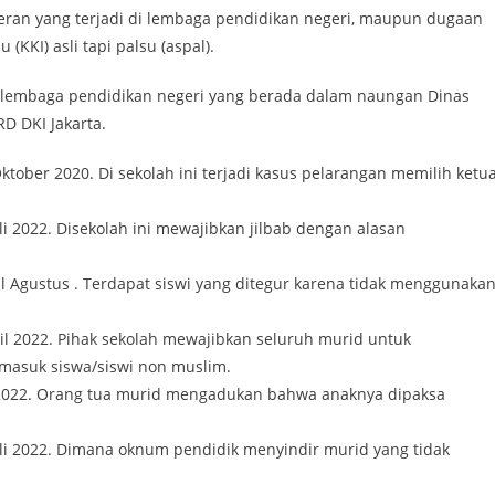
leran yang terjadi di lembaga pendidikan negeri, maupun dugaan
(KKI) asli tapi palsu (aspal).
di lembaga pendidikan negeri yang berada dalam naungan Dinas
D DKI Jakarta.
ktober 2020. Di sekolah ini terjadi kasus pelarangan memilih ketu
li 2022. Disekolah ini mewajibkan jilbab dengan alasan
al Agustus . Terdapat siswi yang ditegur karena tidak menggunaka
ril 2022. Pihak sekolah mewajibkan seluruh murid untuk
asuk siswa/siswi non muslim.
li 2022. Orang tua murid mengadukan bahwa anaknya dipaksa
uli 2022. Dimana oknum pendidik menyindir murid yang tidak