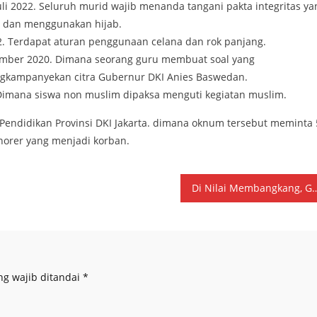
uli 2022. Seluruh murid wajib menanda tangani pakta integritas ya
n dan menggunakan hijab.
022. Terdapat aturan penggunaan celana dan rok panjang.
sember 2020. Dimana seorang guru membuat soal yang
gkampanyekan citra Gubernur DKI Anies Baswedan.
. Dimana siswa non muslim dipaksa menguti kegiatan muslim.
 Pendidikan Provinsi DKI Jakarta. dimana oknum tersebut meminta 
onorer yang menjadi korban.
Di Nilai Membangkang, GPN Minta Presiden Jokowi Seger
ng wajib ditandai
*