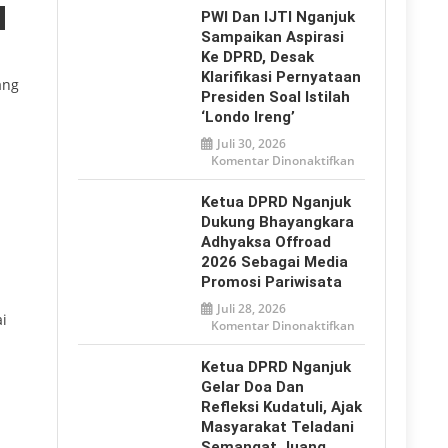
2026,
PWI Dan IJTI Nganjuk
Tulungagung
Tegaskan
Sampaikan Aspirasi
Perlindungan
Ke DPRD, Desak
Anak
dari
Klarifikasi Pernyataan
Bullying
ang
hingga
Presiden Soal Istilah
Ancaman
‘Londo Ireng’
Digital
Juli 30, 2026
pada
Komentar Dinonaktifkan
PWI
a
dan
IJTI
Ketua DPRD Nganjuk
Nganjuk
Sampaikan
Dukung Bhayangkara
Aspirasi
Adhyaksa Offroad
ke
DPRD,
2026 Sebagai Media
Desak
Klarifikasi
Promosi Pariwisata
Pernyataan
Presiden
Juli 28, 2026
soal
i
pada
Komentar Dinonaktifkan
Istilah
Ketua
‘Londo
DPRD
Ireng’
Nganjuk
Ketua DPRD Nganjuk
Dukung
Bhayangkara
Gelar Doa Dan
Adhyaksa
Refleksi Kudatuli, Ajak
Offroad
2026
Masyarakat Teladani
sebagai
Media
Semangat Juang