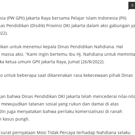
0
 (PW GPII) Jakarta Raya bersama Pelajar Islam Indonesia (PII)
s Pendidikan (Disdik) Provinsi DKI Jakarta dalam aksi gabungan y
022).
ikan untuk menemui kepala Dinas Pendidikan Nahdiana. Hal
 massa aksi. “Kami ingin bertemu ibu Hj. Nahdiana untuk memint
a ketua umum GPII Jakarta Raya, Jumat (26/8/2022).
to untuk beberapa saat dikarenakan rasa kekecewaan pihak Dinas
n bahwa Dinas Pendidikan DKI Jakarta telah mencederai nilai-nila
 mewujudkan tatanan sosial yang rukun dan damai di atas
in juga menyatakan bahwa perilaku komersialisasi di ranah
 kasus pungli.
n surat pernyataan Mosi Tidak Percaya terhadap Nahdiana selaku