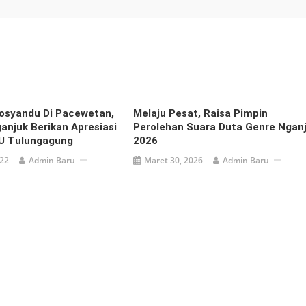
osyandu Di Pacewetan,
Melaju Pesat, Raisa Pimpin
ganjuk Berikan Apresiasi
Perolehan Suara Duta Genre Ngan
U Tulungagung
2026
022
Admin Baru
Maret 30, 2026
Admin Baru