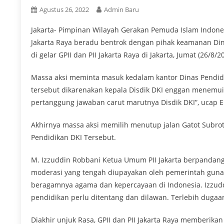
Agustus 26, 2022
Admin Baru
Jakarta- Pimpinan Wilayah Gerakan Pemuda Islam Indonesia
Jakarta Raya beradu bentrok dengan pihak keamanan Dina
di gelar GPII dan PII Jakarta Raya di Jakarta, Jumat (26/8/2
Massa aksi meminta masuk kedalam kantor Dinas Pendid
tersebut dikarenakan kepala Disdik DKI enggan menemui
pertanggung jawaban carut marutnya Disdik DKI”, ucap Ek
Akhirnya massa aksi memilih menutup jalan Gatot Subro
Pendidikan DKI Tersebut.
M. Izzuddin Robbani Ketua Umum PII Jakarta berpandanga
moderasi yang tengah diupayakan oleh pemerintah guna
beragamnya agama dan kepercayaan di Indonesia. Izzudd
pendidikan perlu ditentang dan dilawan. Terlebih dugaan
Diakhir unjuk Rasa, GPII dan PII Jakarta Raya memberika