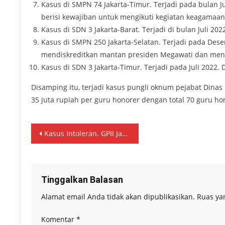
Kasus di SMPN 74 Jakarta-Timur. Terjadi pada bulan J
berisi kewajiban untuk mengikuti kegiatan keagamaa
Kasus di SDN 3 Jakarta-Barat. Terjadi di bulan Juli 2
Kasus di SMPN 250 Jakarta-Selatan. Terjadi pada De
mendiskreditkan mantan presiden Megawati dan men
Kasus di SDN 3 Jakarta-Timur. Terjadi pada Juli 2022
Disamping itu, terjadi kasus pungli oknum pejabat Dinas
35 juta rupiah per guru honorer dengan total 70 guru h
Navigasi
Kasus Intoleran. GPII Jakarta Minta Nahdiana Kadis Pendidikan Jakarta Lepas Jabatannya
pos
Tinggalkan Balasan
Alamat email Anda tidak akan dipublikasikan.
Ruas ya
Komentar
*