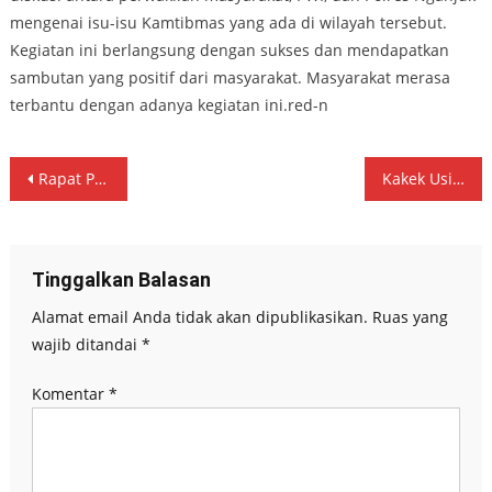
mengenai isu-isu Kamtibmas yang ada di wilayah tersebut.
Kegiatan ini berlangsung dengan sukses dan mendapatkan
sambutan yang positif dari masyarakat. Masyarakat merasa
terbantu dengan adanya kegiatan ini.red-n
Navigasi
Rapat Paripurna DPRD Tulungagung :Pengusulan Pengesahan Pengangkatan Bupati dan Wakil Bupati Tulungagung.
Kakek Usia 72 Tahun Ditangkap Polisi Karena Togel
pos
Tinggalkan Balasan
Alamat email Anda tidak akan dipublikasikan.
Ruas yang
wajib ditandai
*
Komentar
*