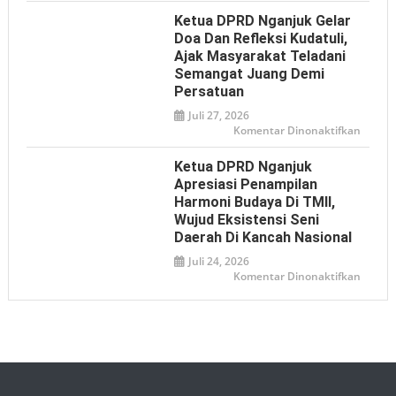
Istilah
DPRD
‘Londo
Nganj
Ketua DPRD Nganjuk Gelar
Ireng’
Dukun
Bhaya
Doa Dan Refleksi Kudatuli,
Adhya
Ajak Masyarakat Teladani
Offroa
2026
Semangat Juang Demi
sebaga
Media
Persatuan
Promos
Pariwi
Juli 27, 2026
pada
Komentar Dinonaktifkan
Ketua
DPRD
Nganj
Ketua DPRD Nganjuk
Gelar
Doa
Apresiasi Penampilan
dan
Harmoni Budaya Di TMII,
Refleks
Kudatul
Wujud Eksistensi Seni
Ajak
Masyar
Daerah Di Kancah Nasional
Telada
Seman
Juli 24, 2026
Juang
pada
Komentar Dinonaktifkan
Demi
Ketua
Persat
DPRD
Nganj
Apresia
Penamp
Harmo
Buday
di
TMII,
Wujud
Eksiste