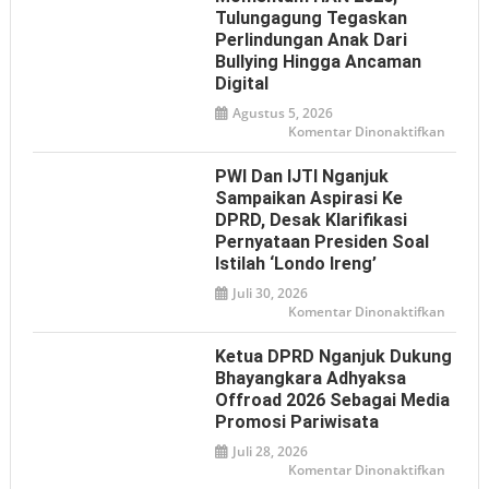
Tulungagung Tegaskan
Perlindungan Anak Dari
Bullying Hingga Ancaman
Digital
Agustus 5, 2026
pada
Komentar Dinonaktifkan
Mome
HAN
2026,
PWI Dan IJTI Nganjuk
Tulun
Tegas
Sampaikan Aspirasi Ke
Perlin
DPRD, Desak Klarifikasi
Anak
dari
Pernyataan Presiden Soal
Bullyin
hingga
Istilah ‘Londo Ireng’
Ancam
Digital
Juli 30, 2026
pada
Komentar Dinonaktifkan
PWI
dan
IJTI
Ketua DPRD Nganjuk Dukung
Nganj
Sampa
Bhayangkara Adhyaksa
Aspiras
Offroad 2026 Sebagai Media
ke
DPRD,
Promosi Pariwisata
Desak
Klarifi
Juli 28, 2026
Pernya
Presid
pada
Komentar Dinonaktifkan
soal
Ketua