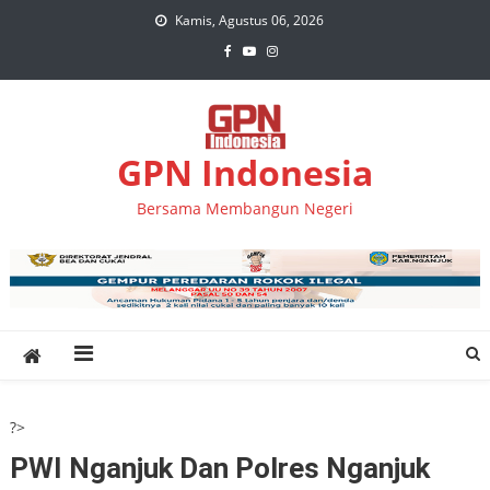
Skip
Kamis, Agustus 06, 2026
to
content
GPN Indonesia
Bersama Membangun Negeri
?>
PWI Nganjuk Dan Polres Nganjuk