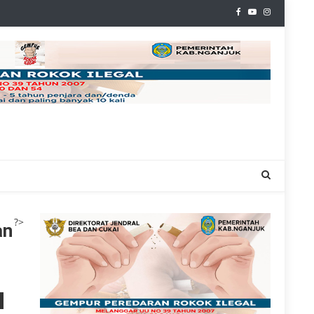
?>
an