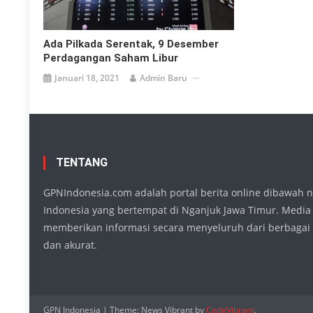
Ada Pilkada Serentak, 9 Desember
Perdagangan Saham Libur
Januari 18, 2021
Admin Baru
TENTANG
GPNIndonesia.com adalah portal berita online dibawah
Indonesia yang bertempat di Nganjuk Jawa Timur. Media
memberikan informasi secara menyeluruh dari berbagai 
dan akurat.
GPN Indonesia
|
Theme: News Vibrant by
CodeVibrant
.