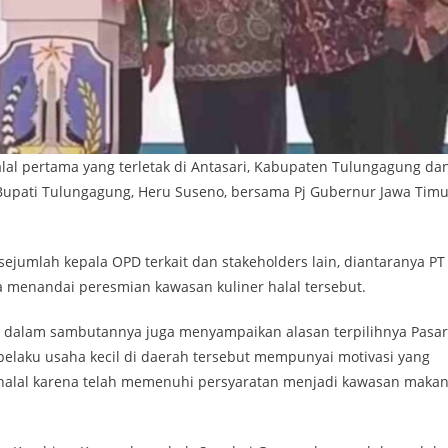
l pertama yang terletak di Antasari, Kabupaten Tulungagung da
j Bupati Tulungagung, Heru Suseno, bersama Pj Gubernur Jawa Timu
jumlah kepala OPD terkait dan stakeholders lain, diantaranya PT
ya menandai peresmian kawasan kuliner halal tersebut.
 dalam sambutannya juga menyampaikan alasan terpilihnya Pasar
elaku usaha kecil di daerah tersebut mempunyai motivasi yang
halal karena telah memenuhi persyaratan menjadi kawasan maka