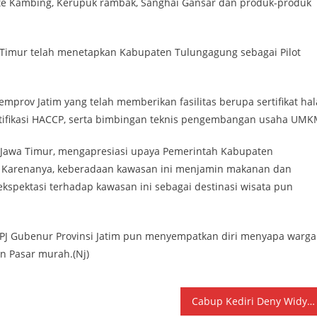
Sate Kambing, Kerupuk rambak, Sanghai Gansar dan produk-produk
 Timur telah menetapkan Kabupaten Tulungagung sebagai Pilot
emprov Jatim yang telah memberikan fasilitas berupa sertifikat hala
sertifikasi HACCP, serta bimbingan teknis pengembangan usaha UMK
si Jawa Timur, mengapresiasi upaya Pemerintah Kabupaten
 Karenanya, keberadaan kawasan ini menjamin makanan dan
 ekspektasi terhadap kawasan ini sebagai destinasi wisata pun
 PJ Gubenur Provinsi Jatim pun menyempatkan diri menyapa warga
 Pasar murah.(Nj)
Cabup Kediri Deny Widyanarko Optimis Program Pengembangan, 500 Juta Per Dusun