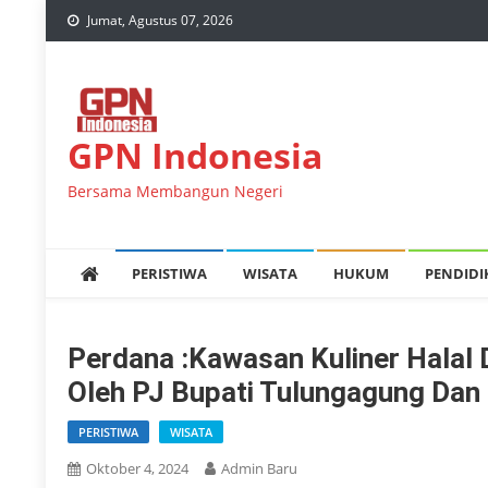
Skip
Jumat, Agustus 07, 2026
to
content
GPN Indonesia
Bersama Membangun Negeri
PERISTIWA
WISATA
HUKUM
PENDID
Perdana :Kawasan Kuliner Halal 
Oleh PJ Bupati Tulungagung Dan
PERISTIWA
WISATA
Oktober 4, 2024
Admin Baru