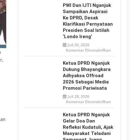
2026,
PWI Dan IJTI Nganjuk
Tulungagung
Tegaskan
Sampaikan Aspirasi
Perlindungan
Ke DPRD, Desak
Anak
dari
Klarifikasi Pernyataan
Bullying
hingga
Presiden Soal Istilah
Ancaman
‘Londo Ireng’
Digital
Juli 30, 2026
pada
Komentar Dinonaktifkan
n
PWI
dan
r,
IJTI
Ketua DPRD Nganjuk
Nganjuk
Sampaikan
Dukung Bhayangkara
Aspirasi
Adhyaksa Offroad
ke
DPRD,
2026 Sebagai Media
Desak
Klarifikasi
Promosi Pariwisata
Pernyataan
Presiden
Juli 28, 2026
soal
pada
Komentar Dinonaktifkan
Istilah
Ketua
‘Londo
DPRD
Ireng’
Nganjuk
Ketua DPRD Nganjuk
Dukung
nan
Bhayangkara
Gelar Doa Dan
Adhyaksa
Refleksi Kudatuli, Ajak
Offroad
2026
Masyarakat Teladani
sebagai
Media
Semangat Juang