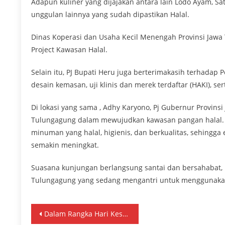
Adapun kuliner yang dijajakan antara lain Lodo Ayam, 
unggulan lainnya yang sudah dipastikan Halal.
Dinas Koperasi dan Usaha Kecil Menengah Provinsi Jawa
Project Kawasan Halal.
Selain itu, PJ Bupati Heru juga berterimakasih terhadap P
desain kemasan, uji klinis dan merek terdaftar (HAKI), 
Di lokasi yang sama , Adhy Karyono, Pj Gubernur Provin
Tulungagung dalam mewujudkan kawasan pangan halal.
minuman yang halal, higienis, dan berkualitas, sehingga
semakin meningkat.
Suasana kunjungan berlangsung santai dan bersahabat,
Tulungagung yang sedang mengantri untuk menggunakan
Navigasi
Dalam Rangka Hari Kesaktian Pancasila Pemkab Tulungagung Gelar Upacara