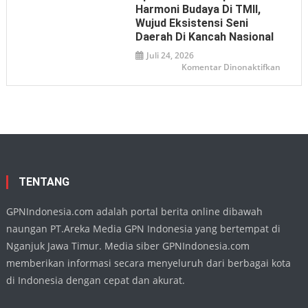
dan
Harmoni Budaya Di TMII,
Refleks
Kudatul
Wujud Eksistensi Seni
Ajak
Masyar
Daerah Di Kancah Nasional
Telada
Seman
Juli 24, 2026
Juang
pada
Komentar Dinonaktifkan
Demi
Ketua
Persat
DPRD
Nganj
Apresia
Penamp
Harmo
Buday
di
TMII,
Wujud
Eksiste
Seni
Daera
TENTANG
di
Kanca
Nasion
GPNIndonesia.com adalah portal berita online dibawah
naungan PT.Areka Media GPN Indonesia yang bertempat di
Nganjuk Jawa Timur. Media siber GPNIndonesia.com
memberikan informasi secara menyeluruh dari berbagai kota
di Indonesia dengan cepat dan akurat.