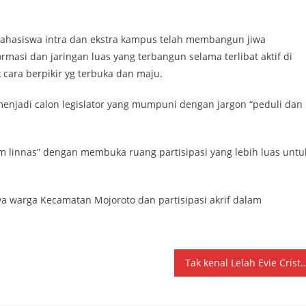
 mahasiswa intra dan ekstra kampus telah membangun jiwa
rmasi dan jaringan luas yang terbangun selama terlibat aktif di
cara berpikir yg terbuka dan maju.
enjadi calon legislator yang mumpuni dengan jargon “peduli dan
linnas” dengan membuka ruang partisipasi yang lebih luas untu
a warga Kecamatan Mojoroto dan partisipasi akrif dalam
Tak kenal Lelah Evie Cristina Menyapa Lapisan Masyarakat Bacaleg DPRD Provinsi Ja