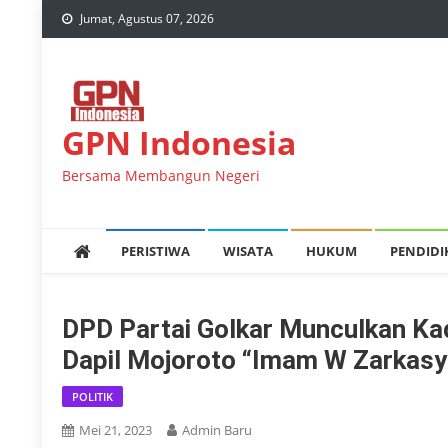
Skip
Jumat, Agustus 07, 2026
to
content
GPN Indonesia
Bersama Membangun Negeri
PERISTIWA
WISATA
HUKUM
PENDID
DPD Partai Golkar Munculkan Ka
Dapil Mojoroto “Imam W Zarkasy
POLITIK
Mei 21, 2023
Admin Baru