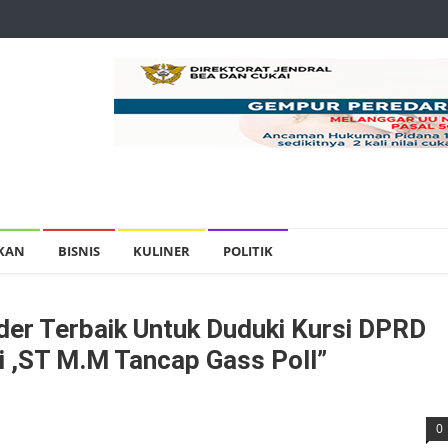
IKAN
BISNIS
KULINER
POLITIK
der Terbaik Untuk Duduki Kursi DPRD
i ,ST M.M Tancap Gass Poll”
0