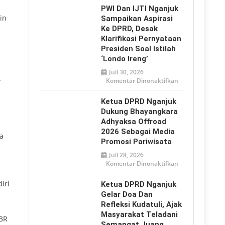
2026,
PWI Dan IJTI Nganjuk
Tulungagung
in
Tegaskan
Sampaikan Aspirasi
Perlindungan
Ke DPRD, Desak
Anak
dari
Klarifikasi Pernyataan
Bullying
hingga
Presiden Soal Istilah
Ancaman
‘Londo Ireng’
Digital
Juli 30, 2026
.
pada
Komentar Dinonaktifkan
PWI
dan
IJTI
Ketua DPRD Nganjuk
Nganjuk
Sampaikan
Dukung Bhayangkara
Aspirasi
Adhyaksa Offroad
ke
DPRD,
2026 Sebagai Media
Desak
a
Klarifikasi
Promosi Pariwisata
Pernyataan
Presiden
Juli 28, 2026
soal
pada
Komentar Dinonaktifkan
Istilah
Ketua
‘Londo
DPRD
Ireng’
Nganjuk
iri
Ketua DPRD Nganjuk
Dukung
Bhayangkara
Gelar Doa Dan
Adhyaksa
Refleksi Kudatuli, Ajak
Offroad
2026
Masyarakat Teladani
sebagai
S3R
Media
Semangat Juang