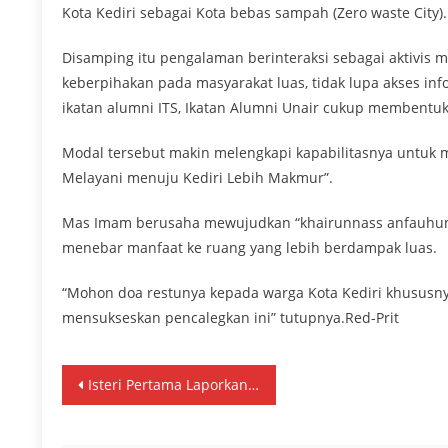
Kota Kediri sebagai Kota bebas sampah (Zero waste City).
Disamping itu pengalaman berinteraksi sebagai aktivis
keberpihakan pada masyarakat luas, tidak lupa akses info
ikatan alumni ITS, Ikatan Alumni Unair cukup membentuk 
Modal tersebut makin melengkapi kapabilitasnya untuk m
Melayani menuju Kediri Lebih Makmur”.
Mas Imam berusaha mewujudkan “khairunnass anfauhum 
menebar manfaat ke ruang yang lebih berdampak luas.
“Mohon doa restunya kepada warga Kota Kediri khususny
mensukseskan pencalegkan ini” tutupnya.Red-Prit
Navigasi
Isteri Pertama Laporkan Wamendagri Wempi Wetipo Ke Bareskrim
pos