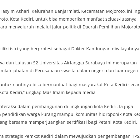
H Hasyim Ashari, Kelurahan Banjarmlati, Kecamatan Mojoroto, ini ing
oto, Kota Kediri, untuk bisa memberikan manfaat seluas-luasnya
ra menyeluruh melalui jalur politik di Daerah Pemilihan Mojoroto
liki istri yang berprofesi sebagai Dokter Kandungan diwilayahnya
baya dan Lulusan S2 Universitas Airlangga Surabaya ini merupakan
ah jabatan di Perusahaan swasta dalam negeri dan luar negeri.
ntuk nantinya bisa bermanfaat bagi masyarakat Kota Kediri secar
Kota Kediri,” ungkap Mas Imam kepada media
rinteraksi dalam pembangunan di lingkungan kota Kediri. Ia juga
n pendidikan warga kurang mampu, komunitas hidroponik Kota Ked
rang bersama memperjuangkan sertifikasi bagi Petani Kota Kediri.
tra strategis Pemkot Kediri dalam mewujudkan pengembangan TP