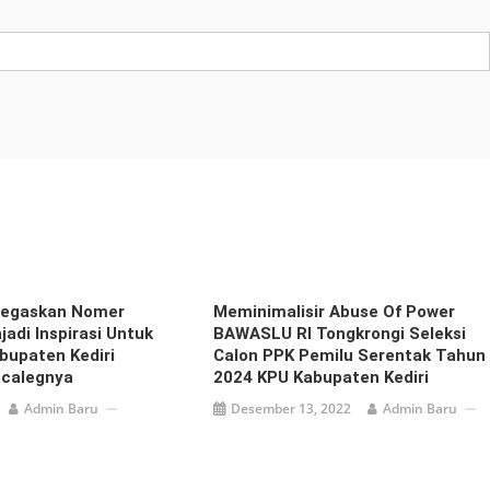
Tegaskan Nomer
Meminimalisir Abuse Of Power
jadi Inspirasi Untuk
BAWASLU RI Tongkrongi Seleksi
bupaten Kediri
Calon PPK Pemilu Serentak Tahun
acalegnya
2024 KPU Kabupaten Kediri
Admin Baru
Desember 13, 2022
Admin Baru