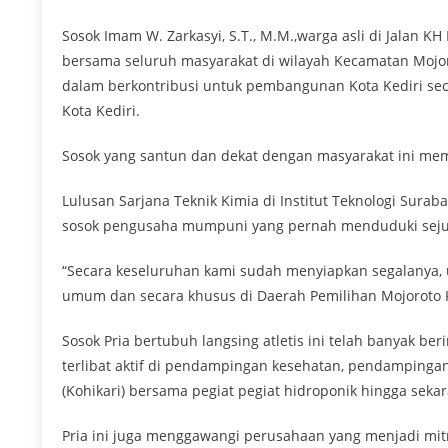
Sosok Imam W. Zarkasyi, S.T., M.M.,warga asli di Jalan K
bersama seluruh masyarakat di wilayah Kecamatan Mojor
dalam berkontribusi untuk pembangunan Kota Kediri seca
Kota Kediri.
Sosok yang santun dan dekat dengan masyarakat ini memi
Lulusan Sarjana Teknik Kimia di Institut Teknologi Sura
sosok pengusaha mumpuni yang pernah menduduki sejuml
“Secara keseluruhan kami sudah menyiapkan segalanya, u
umum dan secara khusus di Daerah Pemilihan Mojoroto 
Sosok Pria bertubuh langsing atletis ini telah banyak be
terlibat aktif di pendampingan kesehatan, pendampinga
(Kohikari) bersama pegiat pegiat hidroponik hingga seka
Pria ini juga menggawangi perusahaan yang menjadi mi