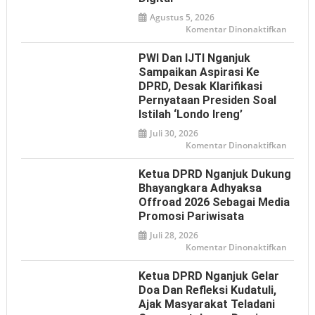
Agustus 5, 2026
pada
Komentar Dinonaktifkan
Mome
HAN
2026,
PWI Dan IJTI Nganjuk
Tulun
Tegas
Sampaikan Aspirasi Ke
Perlin
DPRD, Desak Klarifikasi
Anak
dari
Pernyataan Presiden Soal
Bullyin
hingga
Istilah ‘Londo Ireng’
Ancam
Digital
Juli 30, 2026
pada
Komentar Dinonaktifkan
PWI
dan
IJTI
Ketua DPRD Nganjuk Dukung
Nganj
Sampa
Bhayangkara Adhyaksa
Aspiras
Offroad 2026 Sebagai Media
ke
DPRD,
Promosi Pariwisata
Desak
Klarifi
Juli 28, 2026
Pernya
Presid
pada
Komentar Dinonaktifkan
soal
Ketua
Istilah
DPRD
‘Londo
Nganj
Ketua DPRD Nganjuk Gelar
Ireng’
Dukun
Bhaya
Doa Dan Refleksi Kudatuli,
Adhya
Ajak Masyarakat Teladani
Offroa
2026