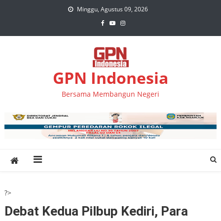
Skip
Minggu, Agustus 09, 2026
to
content
GPN Indonesia
Bersama Membangun Negeri
?>
Debat Kedua Pilbup Kediri, Para