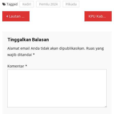
Tagged
Kediri
Pemilu 2024
Pilkada
Navigasi
Lautan Manusia Meriahkan Kampanye Akbar Gus Muhibbin dan Mas Aushaf
KPU Kabupaten Kediri Gelar Simulasi Pemungutan Suara Pilkada 2024
pos
Tinggalkan Balasan
Alamat email Anda tidak akan dipublikasikan.
Ruas yang
wajib ditandai
*
Komentar
*