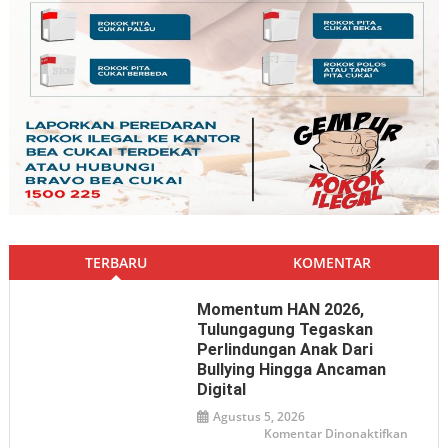
TERBARU
KOMENTAR
Momentum HAN 2026,
Tulungagung Tegaskan
Perlindungan Anak Dari
Bullying Hingga Ancaman
Digital
Agustus 5, 2026
pada
Komentar Dinonaktifkan
Mome