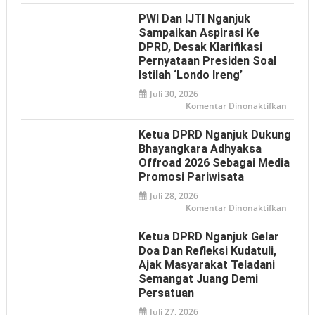
HAN
2026,
PWI Dan IJTI Nganjuk
Tulun
Tegas
Sampaikan Aspirasi Ke
Perlin
DPRD, Desak Klarifikasi
Anak
dari
Pernyataan Presiden Soal
Bullyin
hingga
Istilah ‘Londo Ireng’
Ancam
Digital
Juli 30, 2026
pada
Komentar Dinonaktifkan
PWI
dan
IJTI
Ketua DPRD Nganjuk Dukung
Nganj
Sampa
Bhayangkara Adhyaksa
Aspiras
Offroad 2026 Sebagai Media
ke
DPRD,
Promosi Pariwisata
Desak
Klarifi
Juli 28, 2026
Pernya
Presid
pada
Komentar Dinonaktifkan
soal
Ketua
Istilah
DPRD
‘Londo
Nganj
Ketua DPRD Nganjuk Gelar
Ireng’
Dukun
Bhaya
Doa Dan Refleksi Kudatuli,
Adhya
Ajak Masyarakat Teladani
Offroa
2026
Semangat Juang Demi
sebaga
Media
Persatuan
Promos
Pariwi
Juli 27, 2026