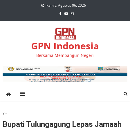
Skip
Kamis, Agustus 06, 2026
to
content
GPN Indonesia
Bersama Membangun Negeri
?>
Bupati Tulungagung Lepas Jamaah