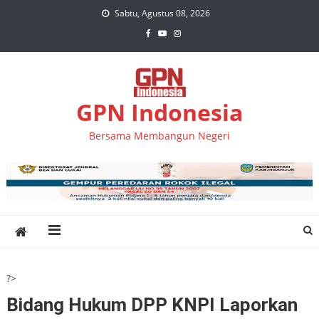
Skip
Sabtu, Agustus 08, 2026
to
content
GPN Indonesia
Bersama Membangun Negeri
?>
Bidang Hukum DPP KNPI Laporkan