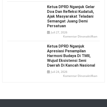
Istilah
DPRD
‘Londo
Nganj
Ketua DPRD Nganjuk Gelar
Ireng’
Dukun
Bhaya
Doa Dan Refleksi Kudatuli,
Adhya
Ajak Masyarakat Teladani
Offroa
2026
Semangat Juang Demi
sebaga
Media
Persatuan
Promos
Pariwi
Juli 27, 2026
pada
Komentar Dinonaktifkan
Ketua
DPRD
Nganj
Ketua DPRD Nganjuk
Gelar
Doa
Apresiasi Penampilan
dan
Harmoni Budaya Di TMII,
Refleks
Kudatul
Wujud Eksistensi Seni
Ajak
Masyar
Daerah Di Kancah Nasional
Telada
Seman
Juli 24, 2026
Juang
pada
Komentar Dinonaktifkan
Demi
Ketua
Persat
DPRD
Nganj
Apresia
Penamp
Harmo
Buday
di
TMII,
Wujud