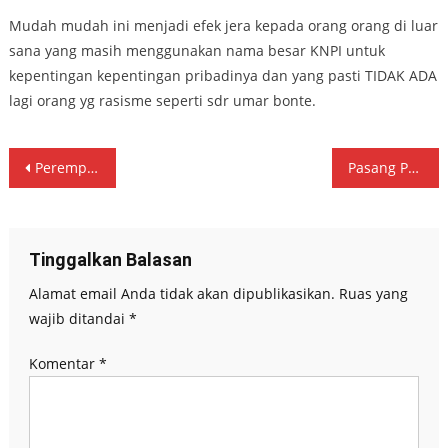
Mudah mudah ini menjadi efek jera kepada orang orang di luar
sana yang masih menggunakan nama besar KNPI untuk
kepentingan kepentingan pribadinya dan yang pasti TIDAK ADA
lagi orang yg rasisme seperti sdr umar bonte.
Navigasi
Perempuan Cantik (Mary Susilo ) Ramaikan Penyerahan Berkas Bacaleg Gerindra kota Kediri
Pasang Putri Ning Lik Partai Golkar kota Kediri Targetkan 6 Kursi di Pileg 2024
pos
Tinggalkan Balasan
Alamat email Anda tidak akan dipublikasikan.
Ruas yang
wajib ditandai
*
Komentar
*