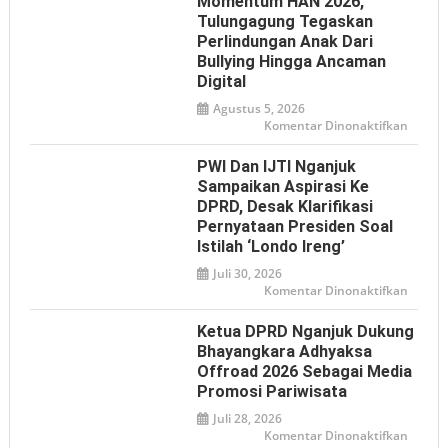
Momentum HAN 2026,
Tulungagung Tegaskan
Perlindungan Anak Dari
Bullying Hingga Ancaman
Digital
Agustus 5, 2026
pada
Komentar Dinonaktifkan
Mome
HAN
2026,
PWI Dan IJTI Nganjuk
Tulun
Tegas
Sampaikan Aspirasi Ke
Perlin
DPRD, Desak Klarifikasi
Anak
dari
Pernyataan Presiden Soal
Bullyin
hingga
Istilah ‘Londo Ireng’
Ancam
Digital
Juli 30, 2026
pada
Komentar Dinonaktifkan
PWI
dan
IJTI
Ketua DPRD Nganjuk Dukung
Nganj
Sampa
Bhayangkara Adhyaksa
Aspiras
Offroad 2026 Sebagai Media
ke
DPRD,
Promosi Pariwisata
Desak
Klarifi
Juli 28, 2026
Pernya
Presid
pada
Komentar Dinonaktifkan
soal
Ketua