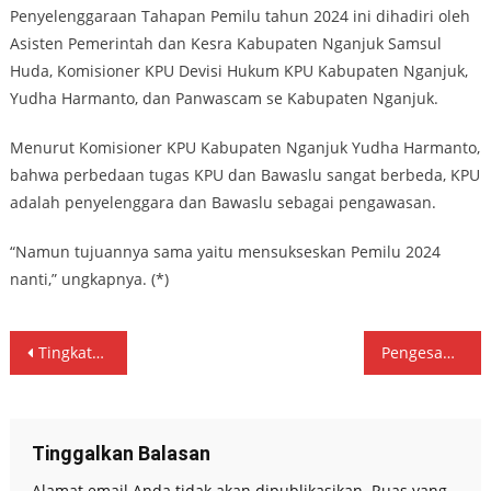
Penyelenggaraan Tahapan Pemilu tahun 2024 ini dihadiri oleh
Asisten Pemerintah dan Kesra Kabupaten Nganjuk Samsul
Huda, Komisioner KPU Devisi Hukum KPU Kabupaten Nganjuk,
Yudha Harmanto, dan Panwascam se Kabupaten Nganjuk.
Menurut Komisioner KPU Kabupaten Nganjuk Yudha Harmanto,
bahwa perbedaan tugas KPU dan Bawaslu sangat berbeda, KPU
adalah penyelenggara dan Bawaslu sebagai pengawasan.
“Namun tujuannya sama yaitu mensukseskan Pemilu 2024
nanti,” ungkapnya. (*)
Navigasi
Tingkatkan Pemahaman dan Partisipasi Pemilih, Bawaslu Nganjuk Gelar Sosialisasi Pengawasan Partisipatif
Pengesahan Perda APBD Tulungagung Tahun Anggaran 2023
pos
Tinggalkan Balasan
Alamat email Anda tidak akan dipublikasikan.
Ruas yang