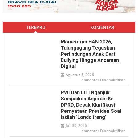
TERBARU
KOMENTAR
Momentum HAN 2026,
Tulungagung Tegaskan
Perlindungan Anak Dari
Bullying Hingga Ancaman
Digital
Agustus 5, 2026
pada
Komentar Dinonaktifkan
Mome
HAN
2026,
PWI Dan IJTI Nganjuk
Tulun
Tegas
Sampaikan Aspirasi Ke
Perlin
DPRD, Desak Klarifikasi
Anak
dari
Pernyataan Presiden Soal
Bullyin
hingga
Istilah ‘Londo Ireng’
Ancam
Digital
Juli 30, 2026
pada
Komentar Dinonaktifkan
PWI
dan