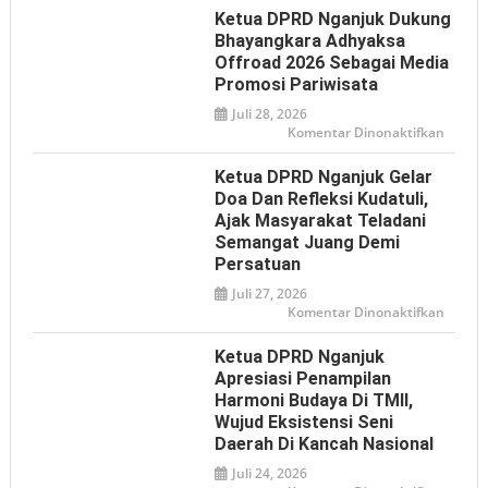
IJTI
Ketua DPRD Nganjuk Dukung
Nganj
Sampa
Bhayangkara Adhyaksa
Aspiras
Offroad 2026 Sebagai Media
ke
DPRD,
Promosi Pariwisata
Desak
Klarifi
Juli 28, 2026
Pernya
Presid
pada
Komentar Dinonaktifkan
soal
Ketua
Istilah
DPRD
‘Londo
Nganj
Ketua DPRD Nganjuk Gelar
Ireng’
Dukun
Bhaya
Doa Dan Refleksi Kudatuli,
Adhya
Ajak Masyarakat Teladani
Offroa
2026
Semangat Juang Demi
sebaga
Media
Persatuan
Promos
Pariwi
Juli 27, 2026
pada
Komentar Dinonaktifkan
Ketua
DPRD
Nganj
Ketua DPRD Nganjuk
Gelar
Doa
Apresiasi Penampilan
dan
Harmoni Budaya Di TMII,
Refleks
Kudatul
Wujud Eksistensi Seni
Ajak
Masyar
Daerah Di Kancah Nasional
Telada
Seman
Juli 24, 2026
Juang