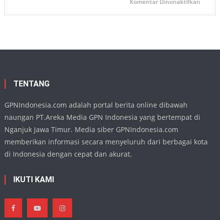
pada
Komentar Dinonaktifkan
Demi
Ketua
Persat
DPRD
Nganj
Apresia
Penamp
Harmo
Buday
di
TMII,
Wujud
Eksiste
Seni
Daera
TENTANG
di
Kanca
Nasion
GPNIndonesia.com adalah portal berita online dibawah
naungan PT.Areka Media GPN Indonesia yang bertempat di
Nganjuk Jawa Timur. Media siber GPNIndonesia.com
memberikan informasi secara menyeluruh dari berbagai kota
di Indonesia dengan cepat dan akurat.
IKUTI KAMI