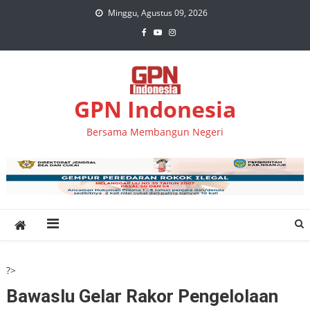
Skip
Minggu, Agustus 09, 2026
to
content
GPN Indonesia
Bersama Membangun Negeri
?>
Bawaslu Gelar Rakor Pengelolaan