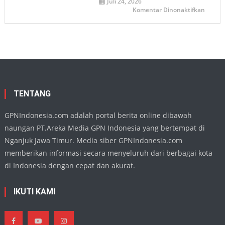
Juli 24, 2026
Juang
pada
Komentar Dinonaktifkan
Demi
Ketua
Persat
DPRD
Nganj
Apresia
Penamp
Harmo
Buday
di
TMII,
Wujud
Eksiste
Seni
Daera
TENTANG
di
Kanca
Nasion
GPNIndonesia.com adalah portal berita online dibawah
naungan PT.Areka Media GPN Indonesia yang bertempat di
Nganjuk Jawa Timur. Media siber GPNIndonesia.com
memberikan informasi secara menyeluruh dari berbagai kota
di Indonesia dengan cepat dan akurat.
IKUTI KAMI