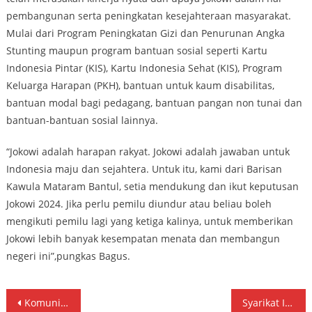
pembangunan serta peningkatan kesejahteraan masyarakat.
Mulai dari Program Peningkatan Gizi dan Penurunan Angka
Stunting maupun program bantuan sosial seperti Kartu
Indonesia Pintar (KIS), Kartu Indonesia Sehat (KIS), Program
Keluarga Harapan (PKH), bantuan untuk kaum disabilitas,
bantuan modal bagi pedagang, bantuan pangan non tunai dan
bantuan-bantuan sosial lainnya.
“Jokowi adalah harapan rakyat. Jokowi adalah jawaban untuk
Indonesia maju dan sejahtera. Untuk itu, kami dari Barisan
Kawula Mataram Bantul, setia mendukung dan ikut keputusan
Jokowi 2024. Jika perlu pemilu diundur atau beliau boleh
mengikuti pemilu lagi yang ketiga kalinya, untuk memberikan
Jokowi lebih banyak kesempatan menata dan membangun
negeri ini”,pungkas Bagus.
Navigasi
Komunitas BE-JO ‘Manut’ Jokowi 2024
Syarikat Islam Usulkan UU Anti Islamophobia Ke DPR