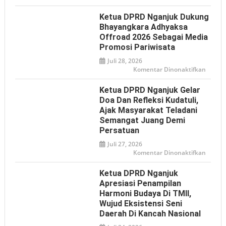
PWI
dan
IJTI
Ketua DPRD Nganjuk Dukung
Nganj
Sampa
Bhayangkara Adhyaksa
Aspiras
Offroad 2026 Sebagai Media
ke
DPRD,
Promosi Pariwisata
Desak
Klarifi
Juli 28, 2026
Pernya
Presid
pada
Komentar Dinonaktifkan
soal
Ketua
Istilah
DPRD
‘Londo
Nganj
Ketua DPRD Nganjuk Gelar
Ireng’
Dukun
Bhaya
Doa Dan Refleksi Kudatuli,
Adhya
Ajak Masyarakat Teladani
Offroa
2026
Semangat Juang Demi
sebaga
Media
Persatuan
Promos
Pariwi
Juli 27, 2026
pada
Komentar Dinonaktifkan
Ketua
DPRD
Nganj
Ketua DPRD Nganjuk
Gelar
Doa
Apresiasi Penampilan
dan
Harmoni Budaya Di TMII,
Refleks
Kudatul
Wujud Eksistensi Seni
Ajak
Masyar
Daerah Di Kancah Nasional
Telada
Seman