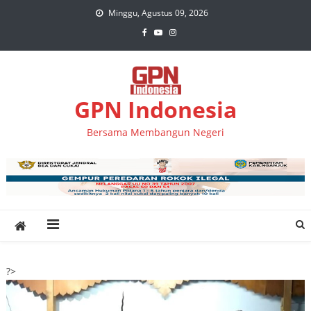
Skip
Minggu, Agustus 09, 2026
to
content
GPN Indonesia
Bersama Membangun Negeri
?>