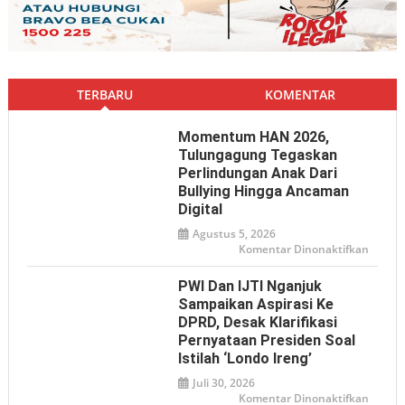
TERBARU
KOMENTAR
Momentum HAN 2026,
Tulungagung Tegaskan
Perlindungan Anak Dari
Bullying Hingga Ancaman
Digital
Agustus 5, 2026
pada
Komentar Dinonaktifkan
Mome
HAN
2026,
PWI Dan IJTI Nganjuk
Tulun
Tegas
Sampaikan Aspirasi Ke
Perlin
DPRD, Desak Klarifikasi
Anak
dari
Pernyataan Presiden Soal
Bullyin
hingga
Istilah ‘Londo Ireng’
Ancam
Digital
Juli 30, 2026
pada
Komentar Dinonaktifkan