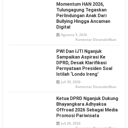
Momentum HAN 2026,
Tulungagung Tegaskan
Perlindungan Anak Dari
Bullying Hingga Ancaman
Digital
Agustus 5, 2026
pada
Komentar Dinonaktifkan
Mome
HAN
2026,
PWI Dan IJTI Nganjuk
Tulun
Tegas
Sampaikan Aspirasi Ke
Perlin
DPRD, Desak Klarifikasi
Anak
dari
Pernyataan Presiden Soal
Bullyin
hingga
Istilah ‘Londo Ireng’
Ancam
Digital
Juli 30, 2026
pada
Komentar Dinonaktifkan
PWI
dan
IJTI
Ketua DPRD Nganjuk Dukung
Nganj
Sampa
Bhayangkara Adhyaksa
Aspiras
Offroad 2026 Sebagai Media
ke
DPRD,
Promosi Pariwisata
Desak
Klarifi
Juli 28, 2026
Pernya
Presid
pada