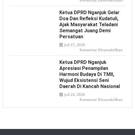
Komentar Dinonaktifkan
soal
Ketua
Istilah
DPRD
‘Londo
Nganj
Ketua DPRD Nganjuk Gelar
Ireng’
Dukun
Bhaya
Doa Dan Refleksi Kudatuli,
Adhya
Ajak Masyarakat Teladani
Offroa
2026
Semangat Juang Demi
sebaga
Media
Persatuan
Promos
Pariwi
Juli 27, 2026
pada
Komentar Dinonaktifkan
Ketua
DPRD
Nganj
Ketua DPRD Nganjuk
Gelar
Doa
Apresiasi Penampilan
dan
Harmoni Budaya Di TMII,
Refleks
Kudatul
Wujud Eksistensi Seni
Ajak
Masyar
Daerah Di Kancah Nasional
Telada
Seman
Juli 24, 2026
Juang
pada
Komentar Dinonaktifkan
Demi
Ketua
Persat
DPRD
Nganj
Apresia
Penamp
Harmo
Buday
di
TMII,