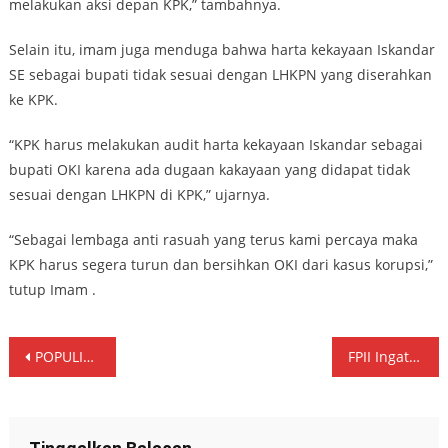
melakukan aksi depan KPK,” tambahnya.
Selain itu, imam juga menduga bahwa harta kekayaan Iskandar
SE sebagai bupati tidak sesuai dengan LHKPN yang diserahkan
ke KPK.
“KPK harus melakukan audit harta kekayaan Iskandar sebagai
bupati OKI karena ada dugaan kakayaan yang didapat tidak
sesuai dengan LHKPN di KPK,” ujarnya.
“Sebagai lembaga anti rasuah yang terus kami percaya maka
KPK harus segera turun dan bersihkan OKI dari kasus korupsi,”
tutup Imam .
Navigasi
POPULIS Apresiasi Kejagung Tetapkan Tersangka Mafia Migor
FPII Ingatkan Aksi Mahasiswa Tak Di Tunggangi & Koperatif Dengan Aparat
pos